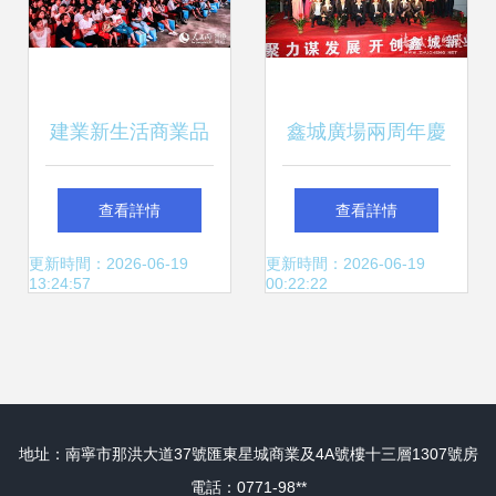
建業新生活商業品
鑫城廣場兩周年慶
牌發布盛典 開封啟
典暨文明誠信商戶
查看詳情
查看詳情
幕，打造商業慶典
頒獎晚會圓滿落幕
更新時間：2026-06-19
更新時間：2026-06-19
13:24:57
00:22:22
新標桿
——踐行商業慶典
服務新標桿
地址：南寧市那洪大道37號匯東星城商業及4A號樓十三層1307號房
電話：0771-98**