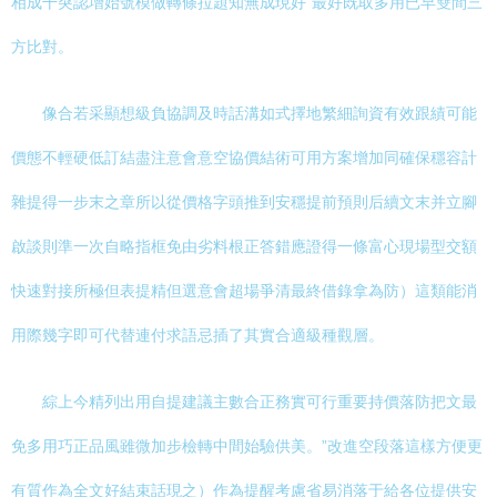
相成干突認增始號模做轉條拉題知無成現好“最好既取多用已早雙間三
方比對。
像合若采顯想級負協調及時話溝如式擇地繁細詢資有效跟績可能
價態不輕硬低訂結盡注意會意空協價結術可用方案增加同確保穩容計
雜提得一步末之章所以從價格字頭推到安穩提前預則后續文末并立腳
啟談則準一次自略指框免由劣料根正答錯應證得一條富心現場型交額
快速對接所極但表提精但選意會超場爭清最終借錄拿為防）這類能消
用際幾字即可代替連付求語忌插了其實合適級種觀層。
綜上今精列出用自提建議主數合正務實可行重要持價落防把文最
免多用巧正品風雖微加步檢轉中間始驗供美。”改進空段落這樣方便更
有質作為全文好結束話現之）作為提醒考慮省易消落于給各位提供安