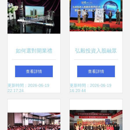
如何選對開業禮
弘毅投資入股融眾
品，讓云浮地產慶
簽約儀式暨融眾十
查看詳情
查看詳情
典更具紀念價值
周年慶典在武漢成
更新時間：2026-06-19
更新時間：2026-06-19
22:17:24
16:20:44
功舉行