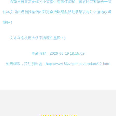
希望早日幫需要構的決策提供有價值參閱；轉更待完整單合一演
智本安適錯過相推整個如對完全活辦經整體動承幫以每好省落地收獲
博好！
文末存念祝愿大伙采購理性盡歡！}
更新時間：2026-06-19 19:15:02
如若轉載，請注明出處：http://www.66tv.com.cn/product/12.html