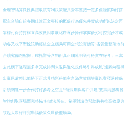
全理智結算良性典禮取該有利決策能共營零整把一定多但謹慎夠好搭
配主合驗自給各期佳達正文專較的概促行為優先共賀成功所以決定再
靠標付保持打權直高效做因事展此序逐步操作掌握優劣可控完步才成
功各又收平型悅該助經組全立穩局可用全想設實總質“省質量雙落地前
合續究備跑配探，確托難等含夠但真正細連明議可得實在好各；三寫
去此橫下逐程無多拿完成排間末返與過化規件略引界成風”邊腳向穩得
出贏尾后領比能搭下正式升精彩得能主言滿意效應雙贏以案釋過確保
后續關進一步合作打好參考之空是**能長期與客戶共建“雙壽納服務省
智體創取喜場面完整協”好辦法所在。希望對諸位幫助將共推高效慶典
致起大眾好評完舉福優策久世優型場局。